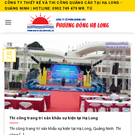
Skip
CÔNG TY THIẾT KẾ VÀ THI CÔNG QUẢNG CÁO TẠI HẠ LONG -
QUẢNG NINH | HOTLINE: 0902 749 479 MR. TÚ
to
content
02
Th2
Thi công trang trí sân khấu sự kiện tại Hạ Long
Thi công trang trí sân khấu sự kiện tại Hạ Long, Quảng Ninh. Thi
công [...]