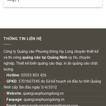
THÔNG TIN LIÊN HỆ
Công ty Quảng cáo Phương Đông Hạ Long chuyên thiết kế
và thi công
quảng cáo tại Quảng Ninh
uy tín, chuyên
nghiệp. Thiết kế biển quảng cáo đẹp, in ấn quảng cáo chất
lượng.
♦
Hotline:
02033 833 426
♦
GPKD:
5701607345 do Sở kế hoạch và đầu tư tỉnh Quảng
Ninh cấp lần đầu ngày 3/4/2012
♦
Website:
quangcaophuongdong.vn
♦
Fanpage:
quangcaophuongdong.vn
♦
Email:
quangcaophuongdongqn@gmail.com