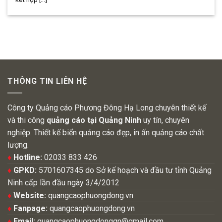
THÔNG TIN LIÊN HỆ
Công ty Quảng cáo Phương Đông Hạ Long chuyên thiết kế
và thi công
quảng cáo tại Quảng Ninh
uy tín, chuyên
nghiệp. Thiết kế biển quảng cáo đẹp, in ấn quảng cáo chất
lượng.
♦
Hotline:
02033 833 426
♦
GPKD:
5701607345 do Sở kế hoạch và đầu tư tỉnh Quảng
Ninh cấp lần đầu ngày 3/4/2012
♦
Website:
quangcaophuongdong.vn
♦
Fanpage:
quangcaophuongdong.vn
♦
Email:
quangcaophuongdongqn@gmail.com