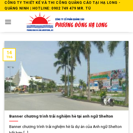
Skip
CÔNG TY THIẾT KẾ VÀ THI CÔNG QUẢNG CÁO TẠI HẠ LONG -
QUẢNG NINH | HOTLINE: 0902 749 479 MR. TÚ
to
content
14
Th6
Banner chương trình trải nghiệm hè tại anh ngữ Shelton
Banner chương trình trải nghiệm hè là dự án của Anh ngữ Shelton
kết hợp [...]