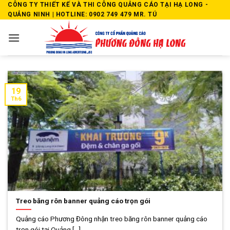
Skip
CÔNG TY THIẾT KẾ VÀ THI CÔNG QUẢNG CÁO TẠI HẠ LONG -
QUẢNG NINH | HOTLINE: 0902 749 479 MR. TÚ
to
content
19
Th6
Treo băng rôn banner quảng cáo trọn gói
Quảng cáo Phương Đông nhận treo băng rôn banner quảng cáo
trọn gói tại Quảng [...]