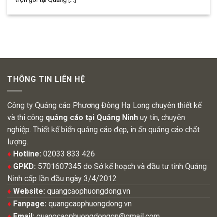
THÔNG TIN LIÊN HỆ
Công ty Quảng cáo Phương Đông Hạ Long chuyên thiết kế
và thi công
quảng cáo tại Quảng Ninh
uy tín, chuyên
nghiệp. Thiết kế biển quảng cáo đẹp, in ấn quảng cáo chất
lượng.
♦
Hotline:
02033 833 426
♦
GPKD:
5701607345 do Sở kế hoạch và đầu tư tỉnh Quảng
Ninh cấp lần đầu ngày 3/4/2012
♦
Website:
quangcaophuongdong.vn
♦
Fanpage:
quangcaophuongdong.vn
♦
Email:
quangcaophuongdongqn@gmail.com