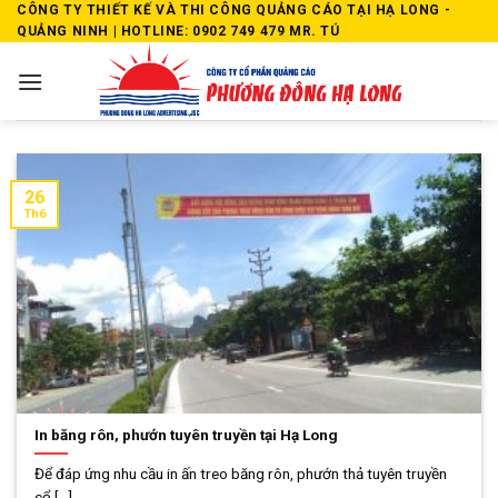
Skip
CÔNG TY THIẾT KẾ VÀ THI CÔNG QUẢNG CÁO TẠI HẠ LONG -
QUẢNG NINH | HOTLINE: 0902 749 479 MR. TÚ
to
content
26
Th6
In băng rôn, phướn tuyên truyền tại Hạ Long
Để đáp ứng nhu cầu in ấn treo băng rôn, phướn thả tuyên truyền
cổ [...]