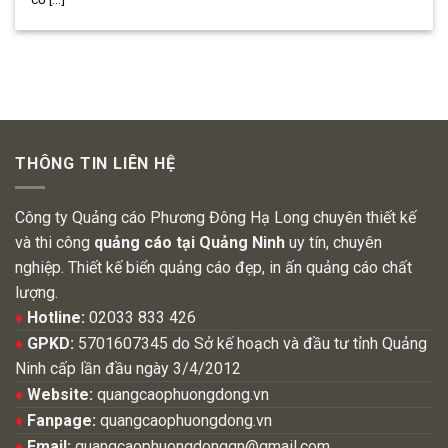
THÔNG TIN LIÊN HỆ
Công ty Quảng cáo Phương Đông Hạ Long chuyên thiết kế
và thi công
quảng cáo tại Quảng Ninh
uy tín, chuyên
nghiệp. Thiết kế biển quảng cáo đẹp, in ấn quảng cáo chất
lượng.
♦
Hotline:
02033 833 426
♦
GPKD:
5701607345 do Sở kế hoạch và đầu tư tỉnh Quảng
Ninh cấp lần đầu ngày 3/4/2012
♦
Website:
quangcaophuongdong.vn
♦
Fanpage:
quangcaophuongdong.vn
♦
Email:
quangcaophuongdongqn@gmail.com