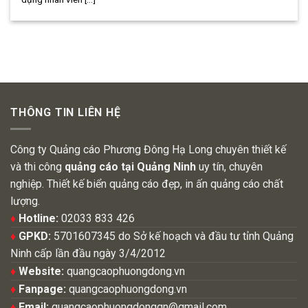
THÔNG TIN LIÊN HỆ
Công ty Quảng cáo Phương Đông Hạ Long chuyên thiết kế
và thi công
quảng cáo tại Quảng Ninh
uy tín, chuyên
nghiệp. Thiết kế biển quảng cáo đẹp, in ấn quảng cáo chất
lượng.
♦
Hotline:
02033 833 426
♦
GPKD:
5701607345 do Sở kế hoạch và đầu tư tỉnh Quảng
Ninh cấp lần đầu ngày 3/4/2012
♦
Website:
quangcaophuongdong.vn
♦
Fanpage:
quangcaophuongdong.vn
♦
Email:
quangcaophuongdongqn@gmail.com