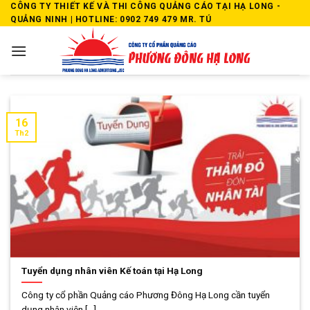
Skip
CÔNG TY THIẾT KẾ VÀ THI CÔNG QUẢNG CÁO TẠI HẠ LONG -
QUẢNG NINH | HOTLINE: 0902 749 479 MR. TÚ
to
content
16
Th2
Tuyển dụng nhân viên Kế toán tại Hạ Long
Công ty cổ phần Quảng cáo Phương Đông Hạ Long cần tuyển
dụng nhân viên [...]