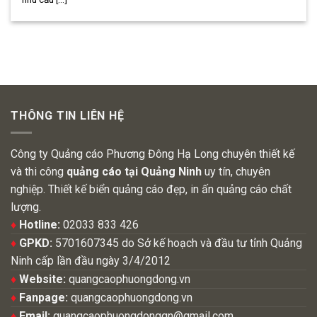
THÔNG TIN LIÊN HỆ
Công ty Quảng cáo Phương Đông Hạ Long chuyên thiết kế
và thi công
quảng cáo tại Quảng Ninh
uy tín, chuyên
nghiệp. Thiết kế biển quảng cáo đẹp, in ấn quảng cáo chất
lượng.
♦
Hotline:
02033 833 426
♦
GPKD:
5701607345 do Sở kế hoạch và đầu tư tỉnh Quảng
Ninh cấp lần đầu ngày 3/4/2012
♦
Website:
quangcaophuongdong.vn
♦
Fanpage:
quangcaophuongdong.vn
♦
Email:
quangcaophuongdongqn@gmail.com