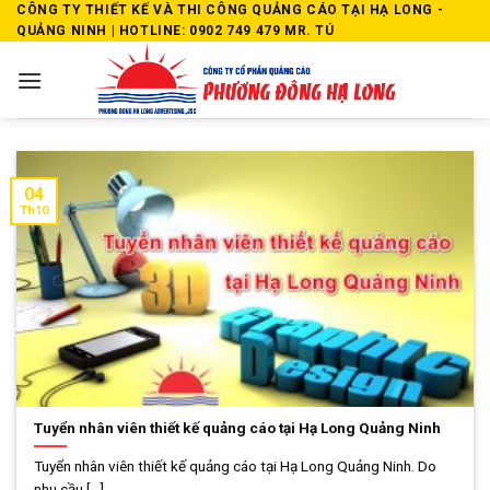
Skip
CÔNG TY THIẾT KẾ VÀ THI CÔNG QUẢNG CÁO TẠI HẠ LONG -
QUẢNG NINH | HOTLINE: 0902 749 479 MR. TÚ
to
content
04
Th10
Tuyển nhân viên thiết kế quảng cáo tại Hạ Long Quảng Ninh
Tuyển nhân viên thiết kế quảng cáo tại Hạ Long Quảng Ninh. Do
nhu cầu [...]