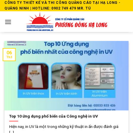
Skip
CÔNG TY THIẾT KẾ VÀ THI CÔNG QUẢNG CÁO TẠI HẠ LONG -
QUẢNG NINH | HOTLINE: 0902 749 479 MR. TÚ
to
content
06
Th3
Top 10 ứng dụng phổ biến của Công nghệ in UV
Hiện nay, in UV là một trong những kỹ thuật in ấn được đánh giá
[...]