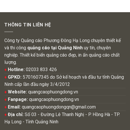
THÔNG TIN LIÊN HỆ
Công ty Quảng cáo Phương Đông Hạ Long chuyên thiết kế
và thi công
quảng cáo tại Quảng Ninh
uy tín, chuyên
nghiệp. Thiết kế biển quảng cáo đẹp, in ấn quảng cáo chất
lượng.
♦
Hotline:
02033 833 426
♦
GPKD:
5701607345 do Sở kế hoạch và đầu tư tỉnh Quảng
Ninh cấp lần đầu ngày 3/4/2012
♦
Website:
quangcaophuongdong.vn
♦
Fanpage:
quangcaophuongdong.vn
♦
Email:
quangcaophuongdongqn@gmail.com
♦
Địa chỉ:
Số 03 - Đường Lê Thanh Nghị - P. Hồng Hà - TP.
Hạ Long - Tỉnh Quảng Ninh