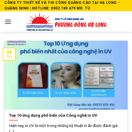
Skip
CÔNG TY THIẾT KẾ VÀ THI CÔNG QUẢNG CÁO TẠI HẠ LONG -
QUẢNG NINH | HOTLINE: 0902 749 479 MR. TÚ
to
content
06
Th3
Top 10 ứng dụng phổ biến của Công nghệ in UV
Hiện nay, in UV là một trong những kỹ thuật in ấn được đánh giá
[...]