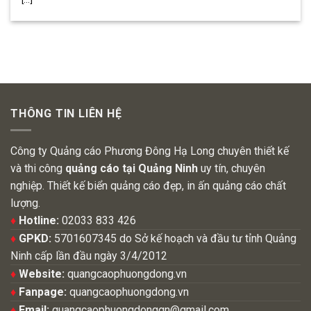
THÔNG TIN LIÊN HỆ
Công ty Quảng cáo Phương Đông Hạ Long chuyên thiết kế
và thi công
quảng cáo tại Quảng Ninh
uy tín, chuyên
nghiệp. Thiết kế biển quảng cáo đẹp, in ấn quảng cáo chất
lượng.
♦
Hotline:
02033 833 426
♦
GPKD:
5701607345 do Sở kế hoạch và đầu tư tỉnh Quảng
Ninh cấp lần đầu ngày 3/4/2012
♦
Website:
quangcaophuongdong.vn
♦
Fanpage:
quangcaophuongdong.vn
♦
Email:
quangcaophuongdongqn@gmail.com