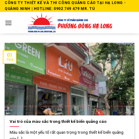
Skip
CÔNG TY THIẾT KẾ VÀ THI CÔNG QUẢNG CÁO TẠI HẠ LONG -
QUẢNG NINH | HOTLINE: 0902 749 479 MR. TÚ
to
content
01
Th4
Vai trò của màu sắc trong thiết kế biển quảng cáo
Màu sắc là một yếu tố rất quan trọng trong thiết kế biển quảng
cáo [...]