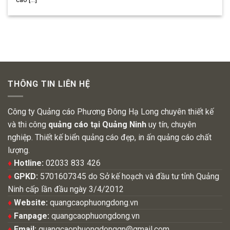
THÔNG TIN LIÊN HỆ
Công ty Quảng cáo Phương Đông Hạ Long chuyên thiết kế
và thi công
quảng cáo tại Quảng Ninh
uy tín, chuyên
nghiệp. Thiết kế biển quảng cáo đẹp, in ấn quảng cáo chất
lượng.
♦
Hotline:
02033 833 426
♦
GPKD:
5701607345 do Sở kế hoạch và đầu tư tỉnh Quảng
Ninh cấp lần đầu ngày 3/4/2012
♦
Website:
quangcaophuongdong.vn
♦
Fanpage:
quangcaophuongdong.vn
♦
Email:
quangcaophuongdongqn@gmail.com