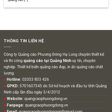
THÔNG TIN LIÊN HỆ
Công ty Quảng cáo Phương Đông Hạ Long chuyên thiết kế
và thi công
quảng cáo tại Quảng Ninh
uy tín, chuyên
nghiệp. Thiết kế biển quảng cáo đẹp, in ấn quảng cáo chất
lượng.
♦
Hotline:
02033 833 426
♦
GPKD:
5701607345 do Sở kế hoạch và đầu tư tỉnh Quảng
Ninh cấp lần đầu ngày 3/4/2012
♦
Website:
quangcaophuongdong.vn
♦
Fanpage:
quangcaophuongdong.vn
♦
Email:
quangcaophuongdongqn@gmail.com