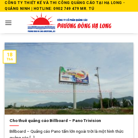
Skip
CÔNG TY THIẾT KẾ VÀ THI CÔNG QUẢNG CÁO TẠI HẠ LONG -
QUẢNG NINH | HOTLINE: 0902 749 479 MR. TÚ
to
content
18
Th6
Cho thuê quảng cáo Billboard – Pano Trivision
Billboard – Quảng cáo Pano tấm lớn ngoài trời là một hình thức
quảng cáo [...]