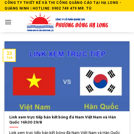
Skip
CÔNG TY THIẾT KẾ VÀ THI CÔNG QUẢNG CÁO TẠI HẠ LONG -
QUẢNG NINH | HOTLINE: 0902 749 479 MR. TÚ
to
content
23
Th8
Link xem trực tiếp bán kết bóng đá Nam Việt Nam và Hàn
Quốc 16h30 29/8
Link xem trực tiếp bán kết bóng đá Nam Việt Nam và Hàn Quốc