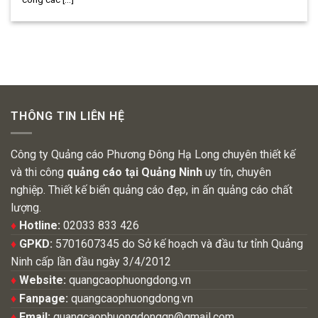
THÔNG TIN LIÊN HỆ
Công ty Quảng cáo Phương Đông Hạ Long chuyên thiết kế
và thi công
quảng cáo tại Quảng Ninh
uy tín, chuyên
nghiệp. Thiết kế biển quảng cáo đẹp, in ấn quảng cáo chất
lượng.
♦
Hotline:
02033 833 426
♦
GPKD:
5701607345 do Sở kế hoạch và đầu tư tỉnh Quảng
Ninh cấp lần đầu ngày 3/4/2012
♦
Website:
quangcaophuongdong.vn
♦
Fanpage:
quangcaophuongdong.vn
♦
Email:
quangcaophuongdongqn@gmail.com