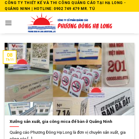
Skip
CÔNG TY THIẾT KẾ VÀ THI CÔNG QUẢNG CÁO TẠI HẠ LONG -
QUẢNG NINH | HOTLINE: 0902 749 479 MR. TÚ
to
content
08
Th11
Xưởng sản xuất, gia công mica để bàn ở Quảng Ninh
Quảng cáo Phương Đông Hạ Long là đơn vị chuyên sản xuất, gia
công các [...]