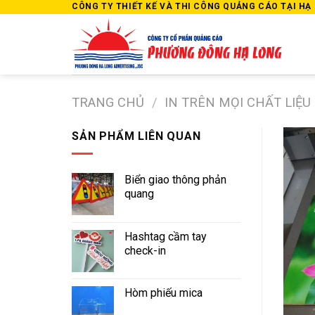
Skip
CÔNG TY THIẾT KẾ VÀ THI CÔNG QUẢNG CÁO TẠI HẠ L
to
content
TRANG CHỦ
/
IN TRÊN MỌI CHẤT LIỆU
SẢN PHẨM LIÊN QUAN
Biển giao thông phản
quang
Hashtag cầm tay
check-in
Hòm phiếu mica