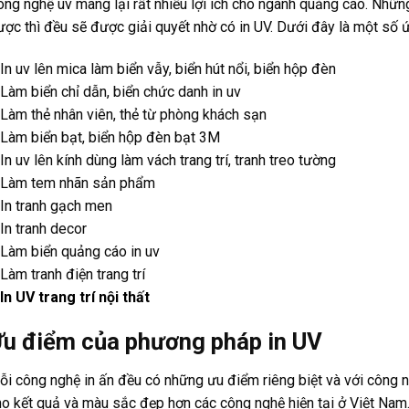
ông nghệ uv mang lại rất nhiều lợi ích cho ngành quảng cáo. Nhữ
ược thì đều sẽ được giải quyết nhờ có in UV. Dưới đây là một số 
In uv lên mica làm biển vẫy, biển hút nổi, biển hộp đèn
Làm biển chỉ dẫn, biển chức danh in uv
Làm thẻ nhân viên, thẻ từ phòng khách sạn
Làm biển bạt, biển hộp đèn bạt 3M
In uv lên kính dùng làm vách trang trí, tranh treo tường
 Làm tem nhãn sản phẩm
 In tranh gạch men
In tranh decor
Làm biển quảng cáo in uv
Làm tranh điện trang trí
In UV trang trí nội thất
u điểm của phương pháp in UV
ỗi công nghệ in ấn đều có những ưu điểm riêng biệt và với công 
ho kết quả và màu sắc đẹp hơn các công nghệ hiện tại ở Việt Na