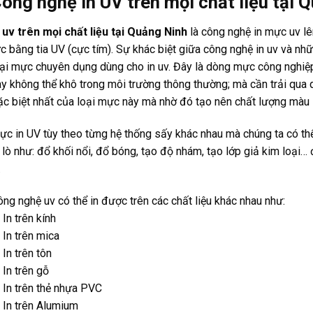
ông nghệ in UV trên mọi chất liệu tại 
n uv trên mọi chất liệu tại Quảng Ninh
là công nghệ in mực uv lê
c bằng tia UV (cực tím). Sự khác biệt giữa công nghệ in uv và nh
oại mực chuyên dụng dùng cho in uv. Đây là dòng mực công nghiệp
y không thể khô trong môi trường thông thường; mà cần trải qua q
ặc biệt nhất của loại mực này mà nhờ đó tạo nên chất lượng màu s
ực in UV tùy theo từng hệ thống sấy khác nhau mà chúng ta có th
a lò như: đổ khối nổi, đổ bóng, tạo độ nhám, tạo lớp giả kim loạ
.
ng nghệ uv có thể in được trên các chất liệu khác nhau như:
In trên kính
 In trên mica
In trên tôn
In trên gỗ
 In trên thẻ nhựa PVC
 In trên Alumium