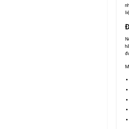
n
li
Đ
Nế
hã
đ
Mọ