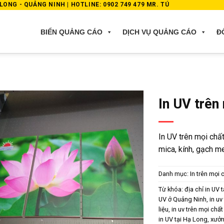
ONG - QUẢNG NINH | HOTLINE: 0902 749 479 MR. TÚ
BIỂN QUẢNG CÁO
DỊCH VỤ QUẢNG CÁO
Đ
In UV trên
In UV trên mọi chấ
mica, kính, gạch m
Danh mục:
In trên mọi 
Từ khóa:
địa chỉ in UV 
UV ở Quảng Ninh
,
in uv
liệu
,
in uv trên mọi chấ
in UV tại Hạ Long
,
xưởn