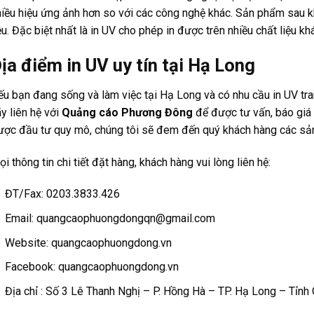
hiều hiệu ứng ảnh hơn so với các công nghệ khác. Sản phẩm sau kh
ệu. Đặc biệt nhất là in UV cho phép in được trên nhiều chất liệu kh
ịa điểm in UV uy tín tại Hạ Long
u bạn đang sống và làm việc tại Hạ Long và có nhu cầu in UV trang 
y liên hệ với
Quảng cáo Phương Đông
để được tư vấn, báo giá
ược đầu tư quy mô, chúng tôi sẽ đem đến quý khách hàng các sản 
i thông tin chi tiết đặt hàng, khách hàng vui lòng liên hệ:
ĐT/Fax: 0203.3833.426
Email: quangcaophuongdongqn@gmail.com
Website: quangcaophuongdong.vn
Facebook: quangcaophuongdong.vn
Địa chỉ : Số 3 Lê Thanh Nghị – P. Hồng Hà – TP. Hạ Long – Tỉnh