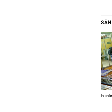
SẢN
In phô