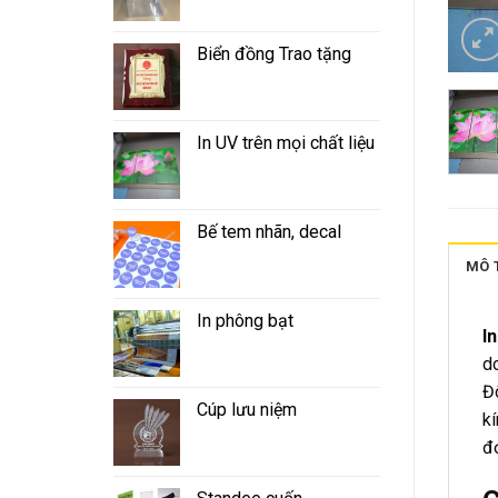
Biển đồng Trao tặng
In UV trên mọi chất liệu
Bế tem nhãn, decal
MÔ 
In phông bạt
I
d
Đô
Cúp lưu niệm
k
đơ