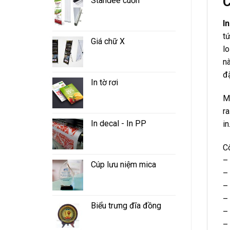
C
Standee cuốn
I
tứ
Giá chữ X
l
nà
đ
In tờ rơi
M
r
In decal - In PP
in
Cô
– 
Cúp lưu niệm mica
–
– 
– 
Biểu trưng đĩa đồng
–
–