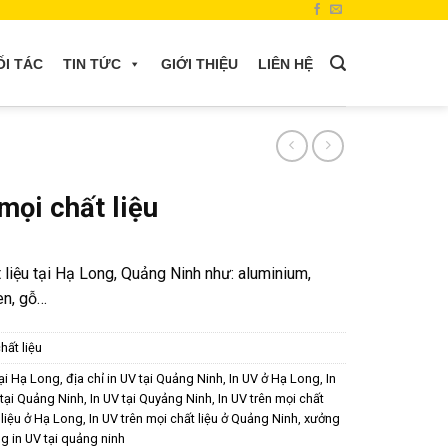
ỐI TÁC
TIN TỨC
GIỚI THIỆU
LIÊN HỆ
 mọi chất liệu
t liệu tại Hạ Long, Quảng Ninh như: aluminium,
en, gỗ…
chất liệu
tại Hạ Long
,
địa chỉ in UV tại Quảng Ninh
,
In UV ở Hạ Long
,
In
 tại Quảng Ninh
,
In UV tại Quyảng Ninh
,
In UV trên mọi chất
t liệu ở Hạ Long
,
In UV trên mọi chất liệu ở Quảng Ninh
,
xưởng
g in UV tại quảng ninh