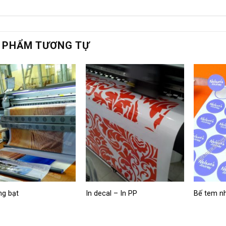
 PHẨM TƯƠNG TỰ
ng bạt
In decal – In PP
Bế tem nh