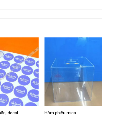
ãn, decal
Hòm phiếu mica
Biển giao t