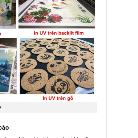
u
 cáo