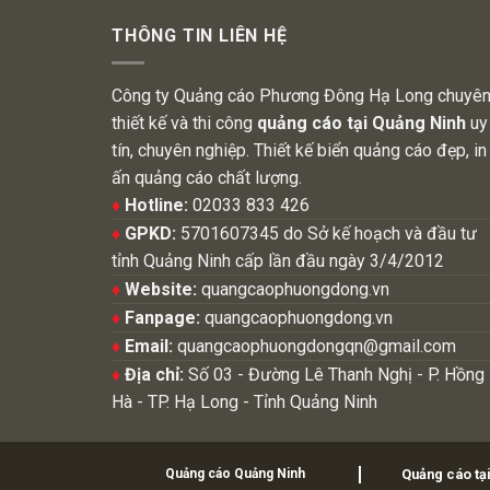
THÔNG TIN LIÊN HỆ
Công ty Quảng cáo Phương Đông Hạ Long chuyê
thiết kế và thi công
quảng cáo tại Quảng Ninh
uy
tín, chuyên nghiệp. Thiết kế biển quảng cáo đẹp, in
ấn quảng cáo chất lượng.
♦
Hotline:
02033 833 426
♦
GPKD:
5701607345 do Sở kế hoạch và đầu tư
tỉnh Quảng Ninh cấp lần đầu ngày 3/4/2012
♦
Website:
quangcaophuongdong.vn
♦
Fanpage:
quangcaophuongdong.vn
♦
Email:
quangcaophuongdongqn@gmail.com
♦
Địa chỉ:
Số 03 - Đường Lê Thanh Nghị - P. Hồng
Hà - TP. Hạ Long - Tỉnh Quảng Ninh
Quảng cáo Quảng Ninh
Quảng cáo tạ