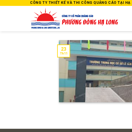
Skip
CÔNG TY THIẾT KẾ VÀ THI CÔNG QUẢNG CÁO TẠI HẠ L
to
content
23
Th11