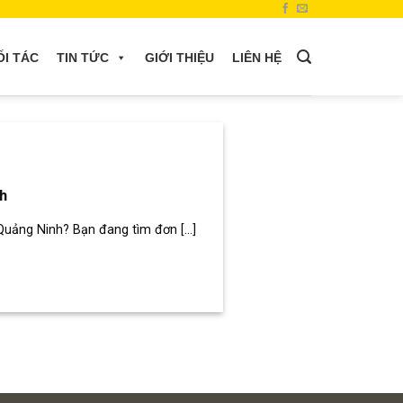
ỐI TÁC
TIN TỨC
GIỚI THIỆU
LIÊN HỆ
h
uảng Ninh? Bạn đang tìm đơn [...]