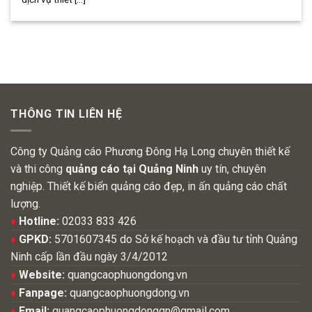
THÔNG TIN LIÊN HỆ
Công ty Quảng cáo Phương Đông Hạ Long chuyên thiết kế
và thi công
quảng cáo tại Quảng Ninh
uy tín, chuyên
nghiệp. Thiết kế biển quảng cáo đẹp, in ấn quảng cáo chất
lượng.
♦
Hotline:
02033 833 426
♦
GPKD:
5701607345 do Sở kế hoạch và đầu tư tỉnh Quảng
Ninh cấp lần đầu ngày 3/4/2012
♦
Website:
quangcaophuongdong.vn
♦
Fanpage:
quangcaophuongdong.vn
♦
Email:
quangcaophuongdongqn@gmail.com