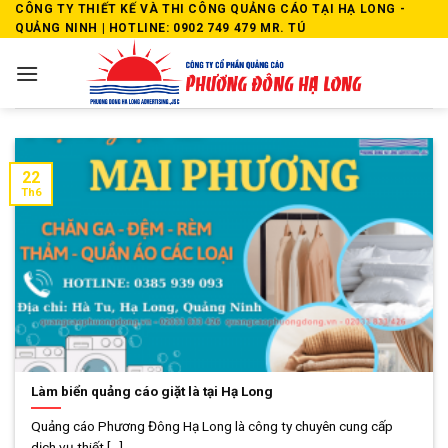
Skip
CÔNG TY THIẾT KẾ VÀ THI CÔNG QUẢNG CÁO TẠI HẠ LONG -
QUẢNG NINH | HOTLINE: 0902 749 479 MR. TÚ
to
content
22
Th6
Làm biển quảng cáo giặt là tại Hạ Long
Quảng cáo Phương Đông Hạ Long là công ty chuyên cung cấp
dịch vụ thiết [...]