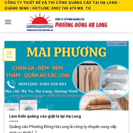
Skip
CÔNG TY THIẾT KẾ VÀ THI CÔNG QUẢNG CÁO TẠI HẠ LONG -
QUẢNG NINH | HOTLINE: 0902 749 479 MR. TÚ
to
content
22
Th6
Làm biển quảng cáo giặt là tại Hạ Long
Quảng cáo Phương Đông Hạ Long là công ty chuyên cung cấp
dịch vụ thiết [...]