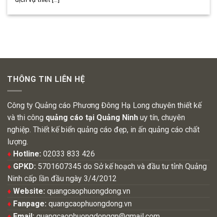
THÔNG TIN LIÊN HỆ
Công ty Quảng cáo Phương Đông Hạ Long chuyên thiết kế
và thi công
quảng cáo tại Quảng Ninh
uy tín, chuyên
nghiệp. Thiết kế biển quảng cáo đẹp, in ấn quảng cáo chất
lượng.
♦
Hotline:
02033 833 426
♦
GPKD:
5701607345 do Sở kế hoạch và đầu tư tỉnh Quảng
Ninh cấp lần đầu ngày 3/4/2012
♦
Website:
quangcaophuongdong.vn
♦
Fanpage:
quangcaophuongdong.vn
♦
Email:
quangcaophuongdongqn@gmail.com