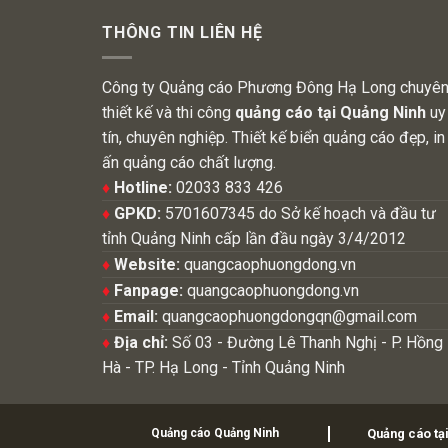
THÔNG TIN LIÊN HỆ
Công ty Quảng cáo Phương Đông Hạ Long chuyê
thiết kế và thi công
quảng cáo tại Quảng Ninh
uy
tín, chuyên nghiệp. Thiết kế biển quảng cáo đẹp, in
ấn quảng cáo chất lượng.
♦
Hotline:
02033 833 426
♦
GPKD:
5701607345 do Sở kế hoạch và đầu tư
tỉnh Quảng Ninh cấp lần đầu ngày 3/4/2012
♦
Website:
quangcaophuongdong.vn
♦
Fanpage:
quangcaophuongdong.vn
♦
Email:
quangcaophuongdongqn@gmail.com
♦
Địa chỉ:
Số 03 - Đường Lê Thanh Nghị - P. Hồng
Hà - TP. Hạ Long - Tỉnh Quảng Ninh
Quảng cáo Quảng Ninh
Quảng cáo tạ