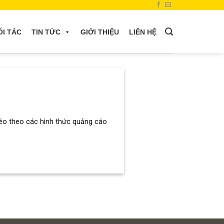
ỐI TÁC
TIN TỨC
GIỚI THIỆU
LIÊN HỆ
éo theo các hình thức quảng cáo