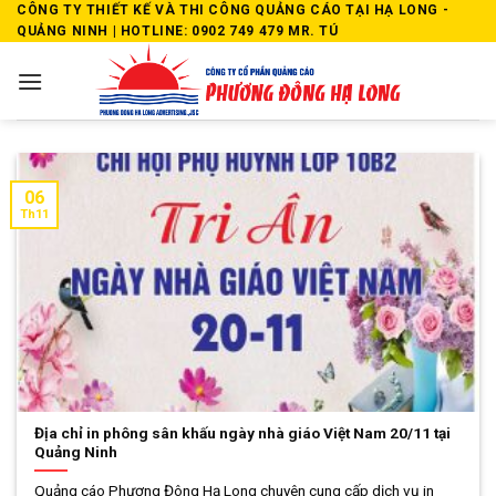
Skip
CÔNG TY THIẾT KẾ VÀ THI CÔNG QUẢNG CÁO TẠI HẠ LONG -
QUẢNG NINH | HOTLINE: 0902 749 479 MR. TÚ
to
content
06
Th11
Địa chỉ in phông sân khấu ngày nhà giáo Việt Nam 20/11 tại
Quảng Ninh
Quảng cáo Phương Đông Hạ Long chuyên cung cấp dịch vụ in