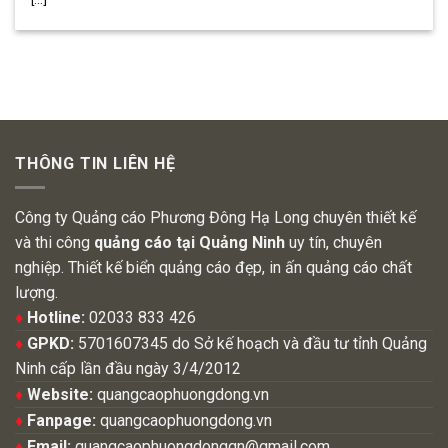
THÔNG TIN LIÊN HỆ
Công ty Quảng cáo Phương Đông Hạ Long chuyên thiết kế
và thi công
quảng cáo tại Quảng Ninh
uy tín, chuyên
nghiệp. Thiết kế biển quảng cáo đẹp, in ấn quảng cáo chất
lượng.
♦
Hotline:
02033 833 426
♦
GPKD:
5701607345 do Sở kế hoạch và đầu tư tỉnh Quảng
Ninh cấp lần đầu ngày 3/4/2012
♦
Website:
quangcaophuongdong.vn
♦
Fanpage:
quangcaophuongdong.vn
♦
Email:
quangcaophuongdongqn@gmail.com