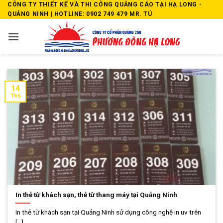
Skip
CÔNG TY THIẾT KẾ VÀ THI CÔNG QUẢNG CÁO TẠI HẠ LONG -
QUẢNG NINH | HOTLINE: 0902 749 479 MR. TÚ
to
content
14
Th6
In thẻ từ khách sạn, thẻ từ thang máy tại Quảng Ninh
In thẻ từ khách sạn tại Quảng Ninh sử dụng công nghệ in uv trên
[...]