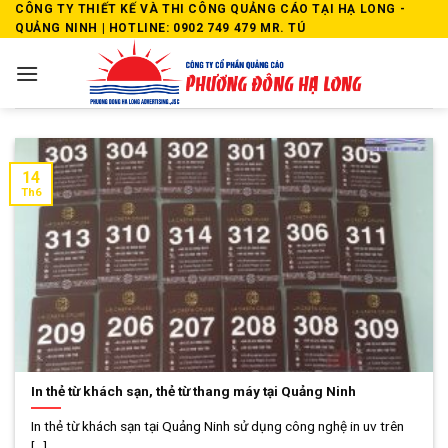
Skip
CÔNG TY THIẾT KẾ VÀ THI CÔNG QUẢNG CÁO TẠI HẠ LONG -
QUẢNG NINH | HOTLINE: 0902 749 479 MR. TÚ
to
content
14
Th6
In thẻ từ khách sạn, thẻ từ thang máy tại Quảng Ninh
In thẻ từ khách sạn tại Quảng Ninh sử dụng công nghệ in uv trên
[...]