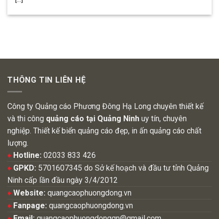
THÔNG TIN LIÊN HỆ
Công ty Quảng cáo Phương Đông Hạ Long chuyên thiết kế
và thi công
quảng cáo tại Quảng Ninh
uy tín, chuyên
nghiệp. Thiết kế biển quảng cáo đẹp, in ấn quảng cáo chất
lượng.
♦
Hotline:
02033 833 426
♦
GPKD:
5701607345 do Sở kế hoạch và đầu tư tỉnh Quảng
Ninh cấp lần đầu ngày 3/4/2012
♦
Website:
quangcaophuongdong.vn
♦
Fanpage:
quangcaophuongdong.vn
♦
Email:
quangcaophuongdongqn@gmail.com