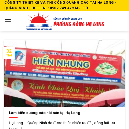
Skip
CÔNG TY THIẾT KẾ VÀ THI CÔNG QUẢNG CÁO TẠI HẠ LONG -
QUẢNG NINH | HOTLINE: 0902 749 479 MR. TÚ
to
content
02
Th4
Làm biển quảng cáo hải sản tại Hạ Long
Hạ Long – Quảng Ninh do được thiên nhiên ưu đãi, dòng hải lưu
(con [...]