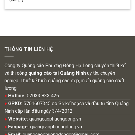
THÔNG TIN LIÊN HỆ
Công ty Quảng cáo Phương Đông Hạ Long chuyên thiết kế
và thi công
quảng cáo tại Quảng Ninh
uy tín, chuyên
nghiệp. Thiết kế biển quảng cáo đẹp, in ấn quảng cáo chất
lượng.
♦
Hotline:
02033 833 426
♦
GPKD:
5701607345 do Sở kế hoạch và đầu tư tỉnh Quảng
Ninh cấp lần đầu ngày 3/4/2012
♦
Website:
quangcaophuongdong.vn
♦
Fanpage:
quangcaophuongdong.vn
♦
Email:
quangcaophuongdongqn@gmail.com