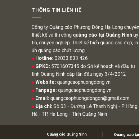
THÔNG TIN LIÊN HỆ
Công ty Quảng cáo Phương Đông Hạ Long chuyê
thiết kế và thi công
quảng cáo tại Quảng Ninh
uy
tín, chuyên nghiệp. Thiết kế biển quảng cáo đẹp, in
ấn quảng cáo chất lượng.
♦
Hotline:
02033 833 426
♦
GPKD:
5701607345 do Sở kế hoạch và đầu tư
tỉnh Quảng Ninh cấp lần đầu ngày 3/4/2012
♦
Website:
quangcaophuongdong.vn
♦
Fanpage:
quangcaophuongdong.vn
♦
Email:
quangcaophuongdongqn@gmail.com
♦
Địa chỉ:
Số 03 - Đường Lê Thanh Nghị - P. Hồng
Hà - TP. Hạ Long - Tỉnh Quảng Ninh
Quảng cáo Quảng Ninh
Quảng cáo tạ