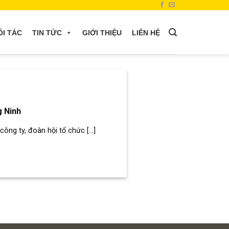
ỐI TÁC
TIN TỨC
GIỚI THIỆU
LIÊN HỆ
g Ninh
ông ty, đoàn hội tổ chức [...]