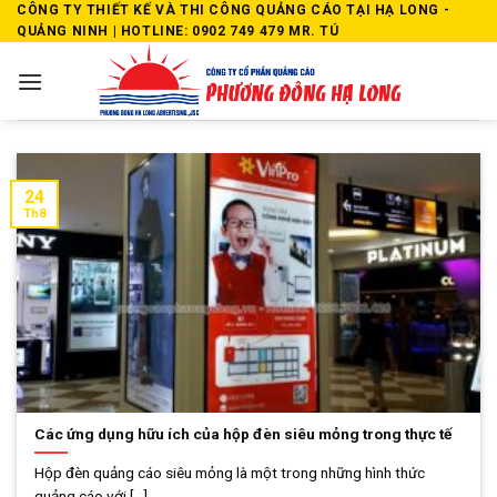
Skip
CÔNG TY THIẾT KẾ VÀ THI CÔNG QUẢNG CÁO TẠI HẠ LONG -
QUẢNG NINH | HOTLINE: 0902 749 479 MR. TÚ
to
content
24
Th8
Các ứng dụng hữu ích của hộp đèn siêu mỏng trong thực tế
Hộp đèn quảng cáo siêu mỏng là một trong những hình thức
quảng cáo với [...]