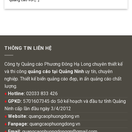
THÔNG TIN LIÊN HỆ
Công ty Quảng cáo Phương Đông Hạ Long chuyên thiết kế
và thi công
quảng cáo tại Quảng Ninh
uy tín, chuyên
nghiệp. Thiết kế biển quảng cáo đẹp, in ấn quảng cáo chất
lượng.
♦
Hotline:
02033 833 426
♦
GPKD:
5701607345 do Sở kế hoạch và đầu tư tỉnh Quảng
Ninh cấp lần đầu ngày 3/4/2012
♦
Website:
quangcaophuongdong.vn
♦
Fanpage:
quangcaophuongdong.vn
♦
Email:
quangcaophuongdongqn@gmail.com