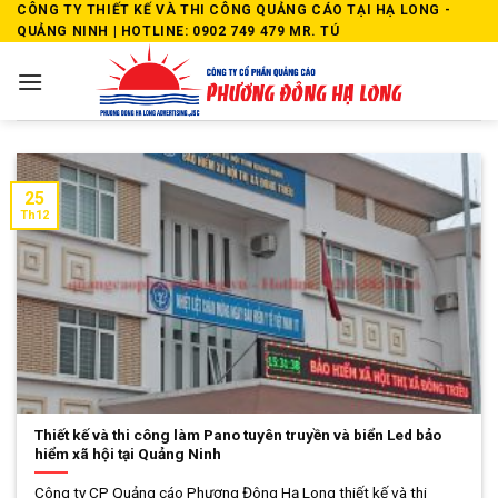
Skip
CÔNG TY THIẾT KẾ VÀ THI CÔNG QUẢNG CÁO TẠI HẠ LONG -
QUẢNG NINH | HOTLINE: 0902 749 479 MR. TÚ
to
content
25
Th12
Thiết kế và thi công làm Pano tuyên truyền và biển Led bảo
hiểm xã hội tại Quảng Ninh
Công ty CP Quảng cáo Phương Đông Hạ Long thiết kế và thi