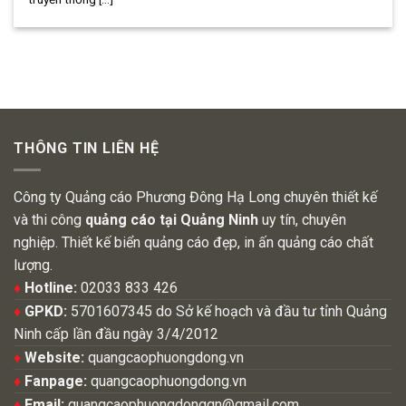
THÔNG TIN LIÊN HỆ
Công ty Quảng cáo Phương Đông Hạ Long chuyên thiết kế
và thi công
quảng cáo tại Quảng Ninh
uy tín, chuyên
nghiệp. Thiết kế biển quảng cáo đẹp, in ấn quảng cáo chất
lượng.
♦
Hotline:
02033 833 426
♦
GPKD:
5701607345 do Sở kế hoạch và đầu tư tỉnh Quảng
Ninh cấp lần đầu ngày 3/4/2012
♦
Website:
quangcaophuongdong.vn
♦
Fanpage:
quangcaophuongdong.vn
♦
Email:
quangcaophuongdongqn@gmail.com