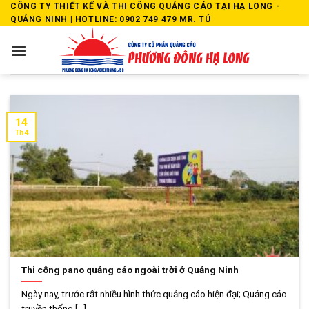
Skip
CÔNG TY THIẾT KẾ VÀ THI CÔNG QUẢNG CÁO TẠI HẠ LONG -
QUẢNG NINH | HOTLINE: 0902 749 479 MR. TÚ
to
content
14
Th4
Thi công pano quảng cáo ngoài trời ở Quảng Ninh
Ngày nay, trước rất nhiều hình thức quảng cáo hiện đại; Quảng cáo
truyền thống [...]