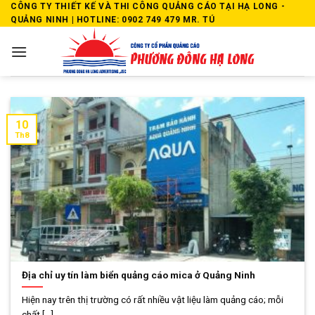
Skip
CÔNG TY THIẾT KẾ VÀ THI CÔNG QUẢNG CÁO TẠI HẠ LONG -
QUẢNG NINH | HOTLINE: 0902 749 479 MR. TÚ
to
content
10
Th8
Địa chỉ uy tín làm biển quảng cáo mica ở Quảng Ninh
Hiện nay trên thị trường có rất nhiều vật liệu làm quảng cáo; mỗi
chất [...]