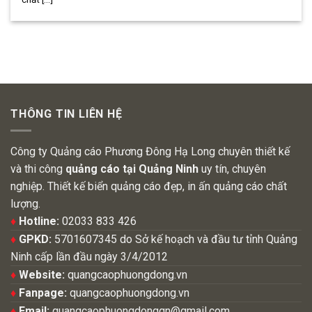
THÔNG TIN LIÊN HỆ
Công ty Quảng cáo Phương Đông Hạ Long chuyên thiết kế
và thi công
quảng cáo tại Quảng Ninh
uy tín, chuyên
nghiệp. Thiết kế biển quảng cáo đẹp, in ấn quảng cáo chất
lượng.
♦
Hotline:
02033 833 426
♦
GPKD:
5701607345 do Sở kế hoạch và đầu tư tỉnh Quảng
Ninh cấp lần đầu ngày 3/4/2012
♦
Website:
quangcaophuongdong.vn
♦
Fanpage:
quangcaophuongdong.vn
♦
Email:
quangcaophuongdongqn@gmail.com