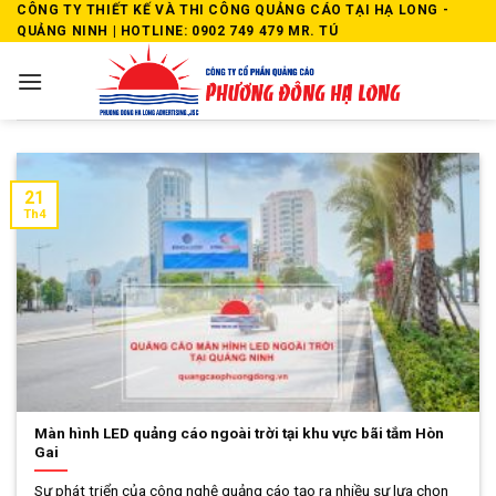
Skip
CÔNG TY THIẾT KẾ VÀ THI CÔNG QUẢNG CÁO TẠI HẠ LONG -
QUẢNG NINH | HOTLINE: 0902 749 479 MR. TÚ
to
content
21
Th4
Màn hình LED quảng cáo ngoài trời tại khu vực bãi tắm Hòn
Gai
Sự phát triển của công nghệ quảng cáo tạo ra nhiều sự lựa chọn