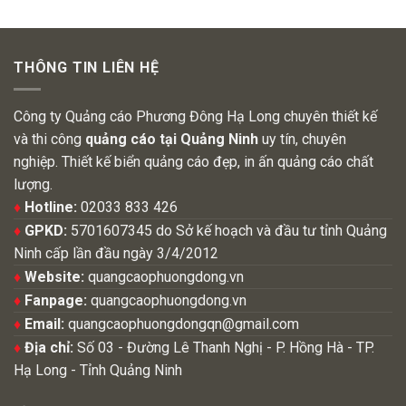
THÔNG TIN LIÊN HỆ
Công ty Quảng cáo Phương Đông Hạ Long chuyên thiết kế
và thi công
quảng cáo tại Quảng Ninh
uy tín, chuyên
nghiệp. Thiết kế biển quảng cáo đẹp, in ấn quảng cáo chất
lượng.
♦
Hotline:
02033 833 426
♦
GPKD:
5701607345 do Sở kế hoạch và đầu tư tỉnh Quảng
Ninh cấp lần đầu ngày 3/4/2012
♦
Website:
quangcaophuongdong.vn
♦
Fanpage:
quangcaophuongdong.vn
♦
Email:
quangcaophuongdongqn@gmail.com
♦
Địa chỉ:
Số 03 - Đường Lê Thanh Nghị - P. Hồng Hà - TP.
Hạ Long - Tỉnh Quảng Ninh