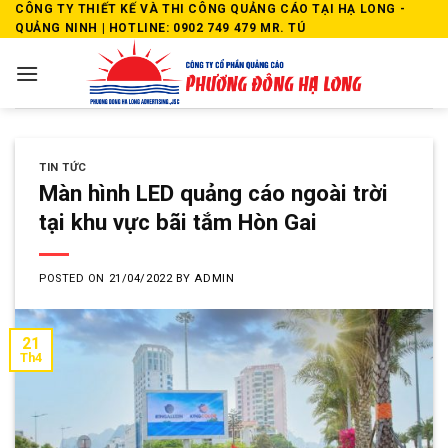
Skip
CÔNG TY THIẾT KẾ VÀ THI CÔNG QUẢNG CÁO TẠI HẠ LONG -
QUẢNG NINH | HOTLINE: 0902 749 479 MR. TÚ
to
content
TIN TỨC
Màn hình LED quảng cáo ngoài trời
tại khu vực bãi tắm Hòn Gai
POSTED ON
21/04/2022
BY
ADMIN
21
Th4