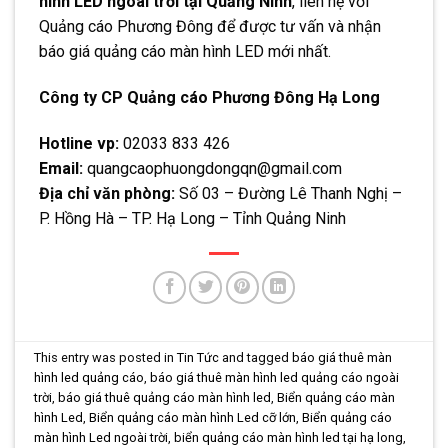
hình LED ngoài trời tại Quảng Ninh
, liên hệ với
Quảng cáo Phương Đông để được tư vấn và nhận
báo giá quảng cáo màn hình LED mới nhất.
Công ty CP Quảng cáo Phương Đông Hạ Long
Hotline vp:
02033 833 426
Email:
quangcaophuongdongqn@gmail.com
Địa chỉ văn phòng:
Số 03 – Đường Lê Thanh Nghị –
P. Hồng Hà – TP. Hạ Long – Tỉnh Quảng Ninh
This entry was posted in
Tin Tức
and tagged
báo giá thuê màn
hình led quảng cáo
,
báo giá thuê màn hình led quảng cáo ngoài
trời
,
báo giá thuê quảng cáo màn hình led
,
Biển quảng cáo màn
hình Led
,
Biển quảng cáo màn hình Led cỡ lớn
,
Biển quảng cáo
màn hình Led ngoài trời
,
biển quảng cáo màn hình led tại hạ long
,