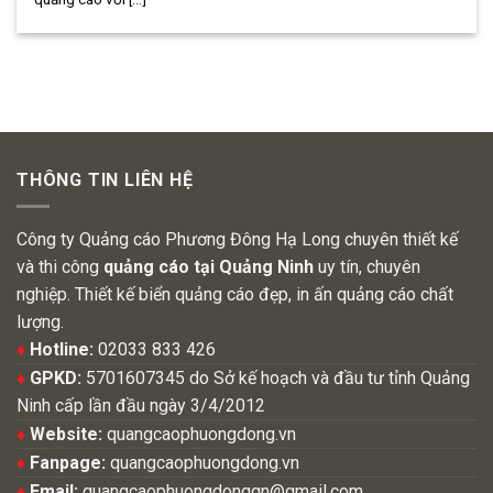
THÔNG TIN LIÊN HỆ
Công ty Quảng cáo Phương Đông Hạ Long chuyên thiết kế
và thi công
quảng cáo tại Quảng Ninh
uy tín, chuyên
nghiệp. Thiết kế biển quảng cáo đẹp, in ấn quảng cáo chất
lượng.
♦
Hotline:
02033 833 426
♦
GPKD:
5701607345 do Sở kế hoạch và đầu tư tỉnh Quảng
Ninh cấp lần đầu ngày 3/4/2012
♦
Website:
quangcaophuongdong.vn
♦
Fanpage:
quangcaophuongdong.vn
♦
Email:
quangcaophuongdongqn@gmail.com