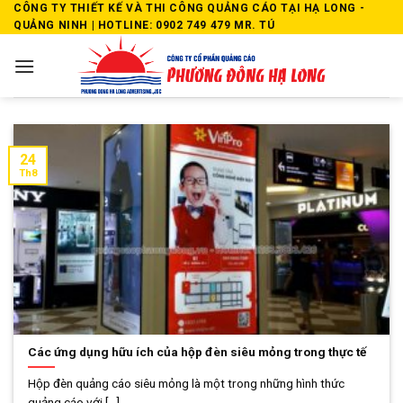
Skip
CÔNG TY THIẾT KẾ VÀ THI CÔNG QUẢNG CÁO TẠI HẠ LONG -
QUẢNG NINH | HOTLINE: 0902 749 479 MR. TÚ
to
content
24
Th8
Các ứng dụng hữu ích của hộp đèn siêu mỏng trong thực tế
Hộp đèn quảng cáo siêu mỏng là một trong những hình thức
quảng cáo với [...]