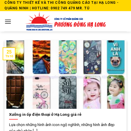
Skip
CÔNG TY THIẾT KẾ VÀ THI CÔNG QUẢNG CÁO TẠI HẠ LONG -
QUẢNG NINH | HOTLINE: 0902 749 479 MR. TÚ
to
content
25
Th10
Xưởng in ốp điện thoại ở Hạ Long giá rẻ
Lựa chọn những hình ảnh icon ngộ nghĩnh, những hình ảnh đẹp
của chủ nhân [...]