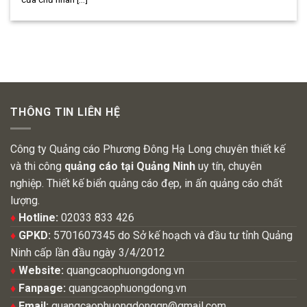
THÔNG TIN LIÊN HỆ
Công ty Quảng cáo Phương Đông Hạ Long chuyên thiết kế
và thi công
quảng cáo tại Quảng Ninh
uy tín, chuyên
nghiệp. Thiết kế biển quảng cáo đẹp, in ấn quảng cáo chất
lượng.
♦
Hotline:
02033 833 426
♦
GPKD:
5701607345 do Sở kế hoạch và đầu tư tỉnh Quảng
Ninh cấp lần đầu ngày 3/4/2012
♦
Website:
quangcaophuongdong.vn
♦
Fanpage:
quangcaophuongdong.vn
♦
Email:
quangcaophuongdongqn@gmail.com