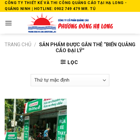
Skip
CÔNG TY THIẾT KẾ VÀ THI CÔNG QUẢNG CÁO TẠI HẠ LONG -
QUẢNG NINH | HOTLINE: 0902 749 479 MR. TÚ
to
content
TRANG CHỦ
/
SẢN PHẨM ĐƯỢC GẮN THẺ “BIỂN QUẢNG
CÁO ĐẠI LÝ”
LỌC