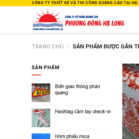
Skip
CÔNG TY THIẾT KẾ VÀ THI CÔNG QUẢNG CÁO TẠI HẠ L
to
content
TRANG CHỦ
/
SẢN PHẨM ĐƯỢC GẮN TH
SẢN PHẨM
Biển giao thông phản
quang
Hashtag cầm tay check-in
Hòm phiếu mica