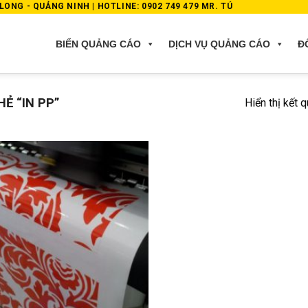
ONG - QUẢNG NINH | HOTLINE: 0902 749 479 MR. TÚ
BIỂN QUẢNG CÁO
DỊCH VỤ QUẢNG CÁO
Đ
Ẻ “IN PP”
Hiển thị kết 