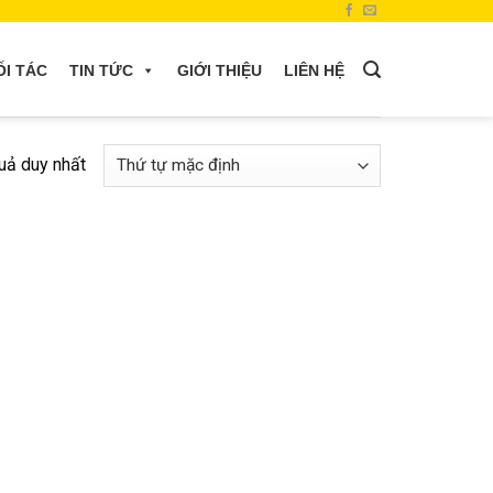
ỐI TÁC
TIN TỨC
GIỚI THIỆU
LIÊN HỆ
quả duy nhất