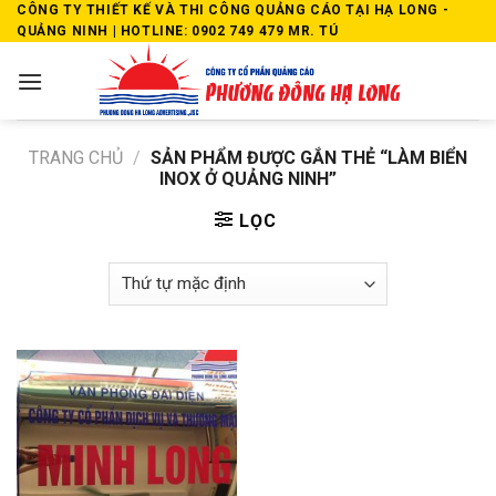
Skip
CÔNG TY THIẾT KẾ VÀ THI CÔNG QUẢNG CÁO TẠI HẠ LONG -
QUẢNG NINH | HOTLINE: 0902 749 479 MR. TÚ
to
content
TRANG CHỦ
/
SẢN PHẨM ĐƯỢC GẮN THẺ “LÀM BIỂN
INOX Ở QUẢNG NINH”
LỌC