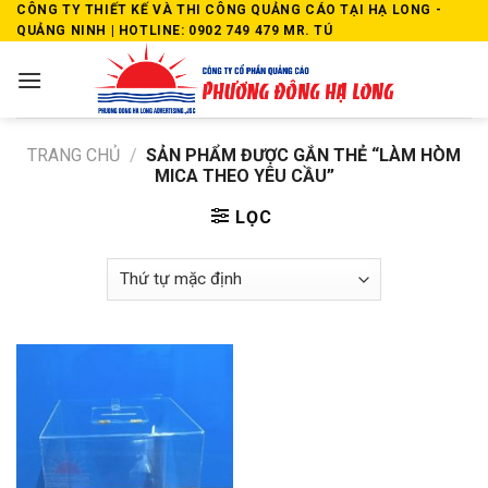
Skip
CÔNG TY THIẾT KẾ VÀ THI CÔNG QUẢNG CÁO TẠI HẠ LONG -
QUẢNG NINH | HOTLINE: 0902 749 479 MR. TÚ
to
content
TRANG CHỦ
/
SẢN PHẨM ĐƯỢC GẮN THẺ “LÀM HÒM
MICA THEO YÊU CẦU”
LỌC