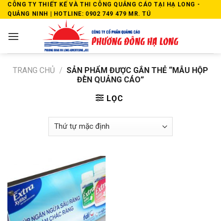
Skip
CÔNG TY THIẾT KẾ VÀ THI CÔNG QUẢNG CÁO TẠI HẠ LONG -
QUẢNG NINH | HOTLINE: 0902 749 479 MR. TÚ
to
content
TRANG CHỦ
/
SẢN PHẨM ĐƯỢC GẮN THẺ “MẪU HỘP
ĐÈN QUẢNG CÁO”
LỌC