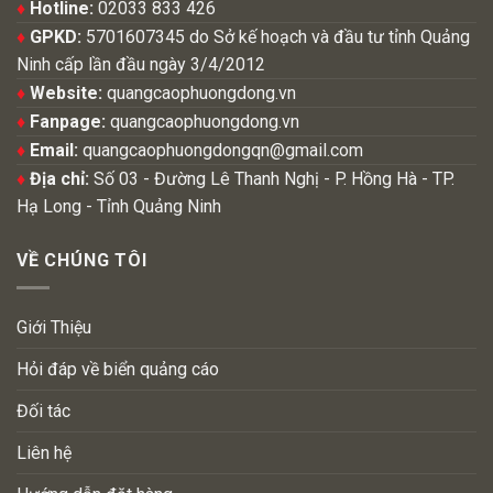
♦
Hotline:
02033 833 426
♦
GPKD:
5701607345 do Sở kế hoạch và đầu tư tỉnh Quảng
Ninh cấp lần đầu ngày 3/4/2012
♦
Website:
quangcaophuongdong.vn
♦
Fanpage:
quangcaophuongdong.vn
♦
Email:
quangcaophuongdongqn@gmail.com
♦
Địa chỉ:
Số 03 - Đường Lê Thanh Nghị - P. Hồng Hà - TP.
Hạ Long - Tỉnh Quảng Ninh
VỀ CHÚNG TÔI
Giới Thiệu
Hỏi đáp về biển quảng cáo
Đối tác
Liên hệ