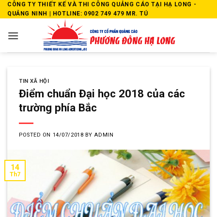
Skip
CÔNG TY THIẾT KẾ VÀ THI CÔNG QUẢNG CÁO TẠI HẠ LONG -
QUẢNG NINH | HOTLINE: 0902 749 479 MR. TÚ
to
content
TIN XÃ HỘI
Điểm chuẩn Đại học 2018 của các
trường phía Bắc
POSTED ON
14/07/2018
BY
ADMIN
14
Th7