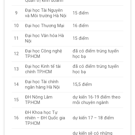
Quản trị kinh doanh
Đại học Tài Nguyên
9
15 điểm
và Môi trường Hà Nội
10
Đại học Thương Mại
16 điểm
Đại học Văn hóa Hà
11
15 điểm
Nội
Đại học Công nghệ
đã có điểm trúng tuyển
12
TP.HCM
học bạ
Đại học Kinh tế tài
đã có điểm trúng tuyển
13
chính TP.HCM
học bạ
Đại học Tài chính
14
15,5 điểm
ngân hàng Hà Nội
ĐH Nông Lâm
dự kiến 16-19 điểm theo
15
TP.HCM
mỗi chuyên ngành
ĐH Khoa học Tự
16
nhiên – ĐH Quốc gia
dự kiến 17 – 18 điểm
TP.HCM
dự kiến sẽ có những