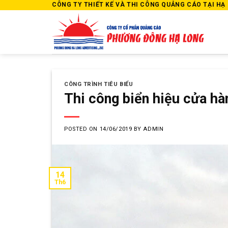
Skip
CÔNG TY THIẾT KẾ VÀ THI CÔNG QUẢNG CÁO TẠI HẠ L
to
content
CÔNG TRÌNH TIÊU BIỂU
Thi công biển hiệu cửa hà
POSTED ON
14/06/2019
BY
ADMIN
14
Th6