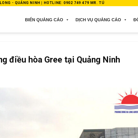
ONG - QUẢNG NINH | HOTLINE: 0902 749 479 MR. TÚ
BIỂN QUẢNG CÁO
DỊCH VỤ QUẢNG CÁO
Đ
ng điều hòa Gree tại Quảng Ninh