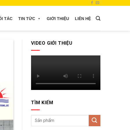
ỐI TÁC
TIN TỨC
GIỚI THIỆU
LIÊN HỆ
VIDEO GIỚI THIỆU
TÌM KIẾM