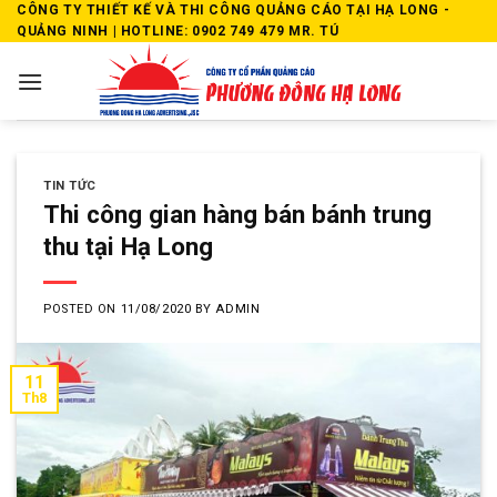
Skip
CÔNG TY THIẾT KẾ VÀ THI CÔNG QUẢNG CÁO TẠI HẠ LONG -
QUẢNG NINH | HOTLINE: 0902 749 479 MR. TÚ
to
content
TIN TỨC
Thi công gian hàng bán bánh trung
thu tại Hạ Long
POSTED ON
11/08/2020
BY
ADMIN
11
Th8