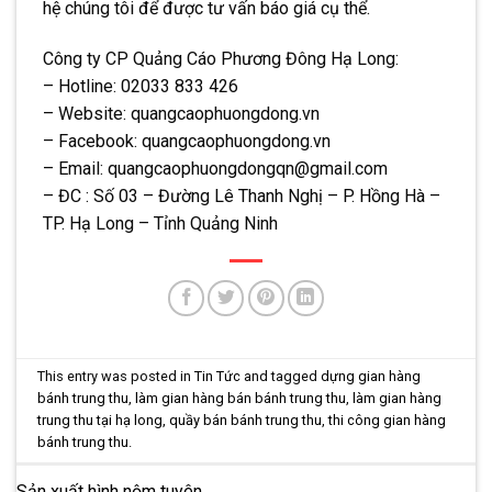
hệ chúng tôi để được tư vấn báo giá cụ thể.
Công ty CP Quảng Cáo Phương Đông Hạ Long:
– Hotline: 02033 833 426
– Website: quangcaophuongdong.vn
– Facebook: quangcaophuongdong.vn
– Email: quangcaophuongdongqn@gmail.com
– ĐC : Số 03 – Đường Lê Thanh Nghị – P. Hồng Hà –
TP. Hạ Long – Tỉnh Quảng Ninh
This entry was posted in
Tin Tức
and tagged
dựng gian hàng
bánh trung thu
,
làm gian hàng bán bánh trung thu
,
làm gian hàng
trung thu tại hạ long
,
quầy bán bánh trung thu
,
thi công gian hàng
bánh trung thu
.
Sản xuất hình nộm tuyên