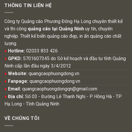
THÔNG TIN LIÊN HỆ
Công ty Quảng cáo Phương Đông Hạ Long chuyên thiết kế
và thi công
quảng cáo tại Quảng Ninh
uy tín, chuyên
nghiệp. Thiết kế biển quảng cáo đẹp, in ấn quảng cáo chất
lượng.
♦
Hotline:
02033 833 426
♦
GPKD:
5701607345 do Sở kế hoạch và đầu tư tỉnh Quảng
Ninh cấp lần đầu ngày 3/4/2012
♦
Website:
quangcaophuongdong.vn
♦
Fanpage:
quangcaophuongdong.vn
♦
Email:
quangcaophuongdongqn@gmail.com
♦
Địa chỉ:
Số 03 - Đường Lê Thanh Nghị - P. Hồng Hà - TP.
Hạ Long - Tỉnh Quảng Ninh
VỀ CHÚNG TÔI