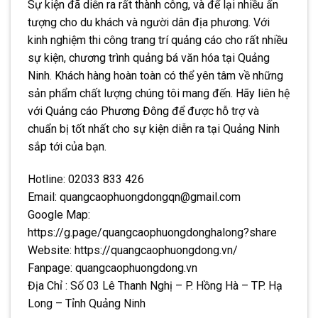
Sự kiện đã diễn ra rất thành công, và để lại nhiều ấn
tượng cho du khách và người dân địa phương. Với
kinh nghiệm thi công trang trí quảng cáo cho rất nhiều
sự kiện, chương trình quảng bá văn hóa tại Quảng
Ninh. Khách hàng hoàn toàn có thể yên tâm về những
sản phẩm chất lượng chúng tôi mang đến. Hãy liên hệ
với
Quảng cáo Phương Đông
để được hỗ trợ và
chuẩn bị tốt nhất cho sự kiện diễn ra tại Quảng Ninh
sắp tới của bạn.
Hotline: 02033 833 426
Email: quangcaophuongdongqn@gmail.com
Google Map:
https://g.page/quangcaophuongdonghalong?share
Website: https://quangcaophuongdong.vn/
Fanpage: quangcaophuongdong.vn
Địa Chỉ : Số 03 Lê Thanh Nghị – P. Hồng Hà – TP. Hạ
Long – Tỉnh Quảng Ninh