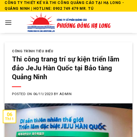
Skip
CÔNG TY THIẾT KẾ VÀ THI CÔNG QUẢNG CÁO TẠI HẠ LONG -
QUẢNG NINH | HOTLINE: 0902 749 479 MR. TÚ
to
content
CÔNG TRÌNH TIÊU BIỂU
Thi công trang trí sự kiện triển lãm
đảo JeJu Hàn Quốc tại Bảo tàng
Quảng Ninh
POSTED ON
06/11/2023
BY
ADMIN
06
Th11