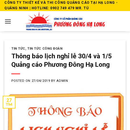
Skip
CÔNG TY THIẾT KẾ VÀ THI CÔNG QUẢNG CÁO TẠI HẠ LONG -
QUẢNG NINH | HOTLINE: 0902 749 479 MR. TÚ
to
content
TIN TỨC
,
TIN TỨC CÔNG ĐOÀN
Thông báo lịch nghỉ lễ 30/4 và 1/5
Quảng cáo Phương Đông Hạ Long
POSTED ON
27/04/2019
BY
ADMIN
27
Th4