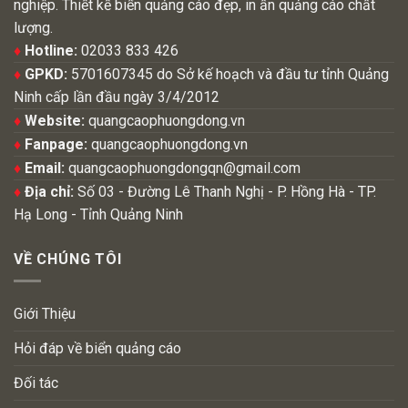
nghiệp. Thiết kế biển quảng cáo đẹp, in ấn quảng cáo chất
lượng.
♦
Hotline:
02033 833 426
♦
GPKD:
5701607345 do Sở kế hoạch và đầu tư tỉnh Quảng
Ninh cấp lần đầu ngày 3/4/2012
♦
Website:
quangcaophuongdong.vn
♦
Fanpage:
quangcaophuongdong.vn
♦
Email:
quangcaophuongdongqn@gmail.com
♦
Địa chỉ:
Số 03 - Đường Lê Thanh Nghị - P. Hồng Hà - TP.
Hạ Long - Tỉnh Quảng Ninh
VỀ CHÚNG TÔI
Giới Thiệu
Hỏi đáp về biển quảng cáo
Đối tác