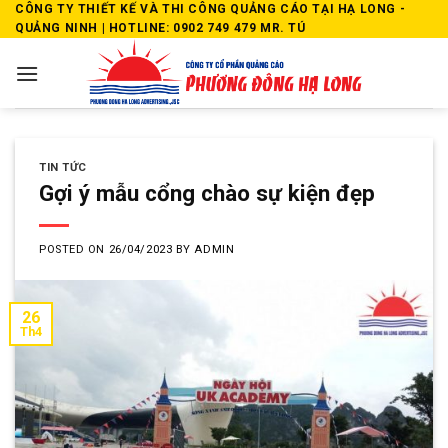
Skip
CÔNG TY THIẾT KẾ VÀ THI CÔNG QUẢNG CÁO TẠI HẠ LONG -
QUẢNG NINH | HOTLINE: 0902 749 479 MR. TÚ
to
content
TIN TỨC
Gợi ý mẫu cổng chào sự kiện đẹp
POSTED ON
26/04/2023
BY
ADMIN
26
Th4