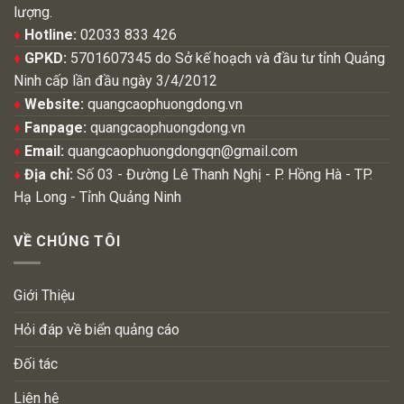
lượng.
♦
Hotline:
02033 833 426
♦
GPKD:
5701607345 do Sở kế hoạch và đầu tư tỉnh Quảng
Ninh cấp lần đầu ngày 3/4/2012
♦
Website:
quangcaophuongdong.vn
♦
Fanpage:
quangcaophuongdong.vn
♦
Email:
quangcaophuongdongqn@gmail.com
♦
Địa chỉ:
Số 03 - Đường Lê Thanh Nghị - P. Hồng Hà - TP.
Hạ Long - Tỉnh Quảng Ninh
VỀ CHÚNG TÔI
Giới Thiệu
Hỏi đáp về biển quảng cáo
Đối tác
Liên hệ