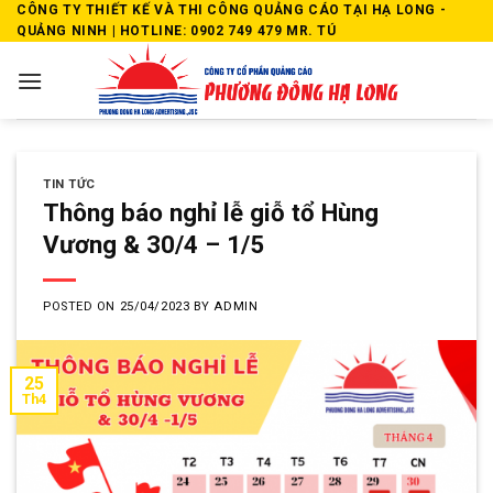
Skip
CÔNG TY THIẾT KẾ VÀ THI CÔNG QUẢNG CÁO TẠI HẠ LONG -
QUẢNG NINH | HOTLINE: 0902 749 479 MR. TÚ
to
content
TIN TỨC
Thông báo nghỉ lễ giỗ tổ Hùng
Vương & 30/4 – 1/5
POSTED ON
25/04/2023
BY
ADMIN
25
Th4