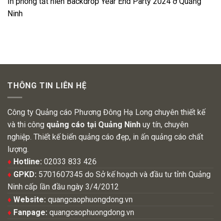
In phông tất niên Backdrop Year End Party 2024 ở Quảng
Ninh
THÔNG TIN LIÊN HỆ
Công ty Quảng cáo Phương Đông Hạ Long chuyên thiết kế
và thi công
quảng cáo tại Quảng Ninh
uy tín, chuyên
nghiệp. Thiết kế biển quảng cáo đẹp, in ấn quảng cáo chất
lượng.
♦
Hotline:
02033 833 426
♦
GPKD:
5701607345 do Sở kế hoạch và đầu tư tỉnh Quảng
Ninh cấp lần đầu ngày 3/4/2012
♦
Website:
quangcaophuongdong.vn
♦
Fanpage:
quangcaophuongdong.vn