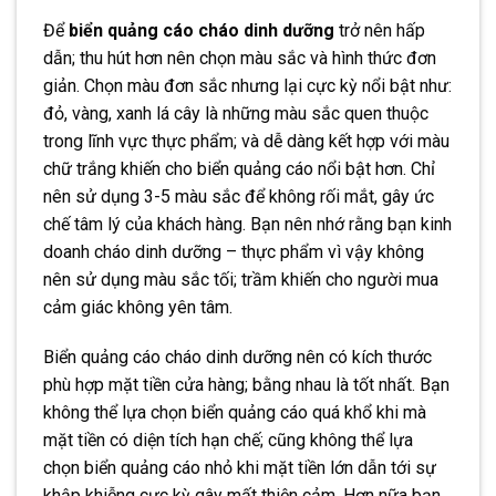
Để
biển quảng cáo cháo dinh dưỡng
trở nên hấp
dẫn; thu hút hơn nên chọn màu sắc và hình thức đơn
giản. Chọn màu đơn sắc nhưng lại cực kỳ nổi bật như:
đỏ, vàng, xanh lá cây là những màu sắc quen thuộc
trong lĩnh vực thực phẩm; và dễ dàng kết hợp với màu
chữ trắng khiến cho biển quảng cáo nổi bật hơn. Chỉ
nên sử dụng 3-5 màu sắc để không rối mắt, gây ức
chế tâm lý của khách hàng. Bạn nên nhớ rằng bạn kinh
doanh cháo dinh dưỡng – thực phẩm vì vậy không
nên sử dụng màu sắc tối; trầm khiến cho người mua
cảm giác không yên tâm.
Biển quảng cáo cháo dinh dưỡng nên có kích thước
phù hợp mặt tiền cửa hàng; bằng nhau là tốt nhất. Bạn
không thể lựa chọn biển quảng cáo quá khổ khi mà
mặt tiền có diện tích hạn chế; cũng không thể lựa
chọn biển quảng cáo nhỏ khi mặt tiền lớn dẫn tới sự
khập khiễng cực kỳ gây mất thiện cảm. Hơn nữa bạn