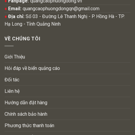
♦
Fanpage:
quangcaophuongdong.vn
♦
Email:
quangcaophuongdongqn@gmail.com
♦
Địa chỉ:
Số 03 - Đường Lê Thanh Nghị - P. Hồng Hà - TP.
Hạ Long - Tỉnh Quảng Ninh
VỀ CHÚNG TÔI
Giới Thiệu
Hỏi đáp về biển quảng cáo
Đối tác
Liên hệ
Hướng dẫn đặt hàng
Chính sách bảo hành
Phương thức thanh toán