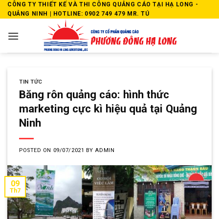
Skip
CÔNG TY THIẾT KẾ VÀ THI CÔNG QUẢNG CÁO TẠI HẠ LONG -
QUẢNG NINH | HOTLINE: 0902 749 479 MR. TÚ
to
content
TIN TỨC
Băng rôn quảng cáo: hình thức
marketing cực kì hiệu quả tại Quảng
Ninh
POSTED ON
09/07/2021
BY
ADMIN
09
Th7