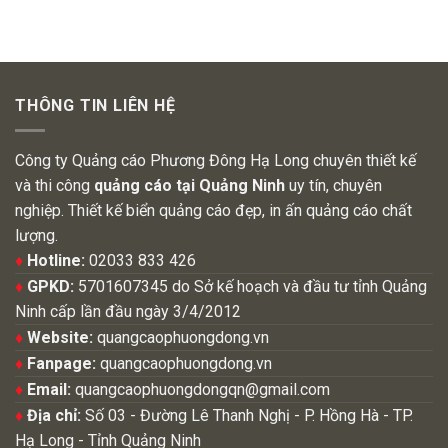
THÔNG TIN LIÊN HỆ
Công ty Quảng cáo Phương Đông Hạ Long chuyên thiết kế
và thi công
quảng cáo tại Quảng Ninh
uy tín, chuyên
nghiệp. Thiết kế biển quảng cáo đẹp, in ấn quảng cáo chất
lượng.
♦
Hotline:
02033 833 426
♦
GPKD:
5701607345 do Sở kế hoạch và đầu tư tỉnh Quảng
Ninh cấp lần đầu ngày 3/4/2012
♦
Website:
quangcaophuongdong.vn
♦
Fanpage:
quangcaophuongdong.vn
♦
Email:
quangcaophuongdongqn@gmail.com
♦
Địa chỉ:
Số 03 - Đường Lê Thanh Nghị - P. Hồng Hà - TP.
Hạ Long - Tỉnh Quảng Ninh