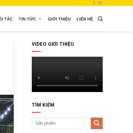
ỐI TÁC
TIN TỨC
GIỚI THIỆU
LIÊN HỆ
VIDEO GIỚI THIỆU
TÌM KIẾM