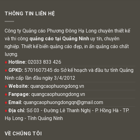
THÔNG TIN LIÊN HỆ
Công ty Quảng cáo Phương Đông Hạ Long chuyên thiết kế
và thi công
quảng cáo tại Quảng Ninh
uy tín, chuyên
nghiệp. Thiết kế biển quảng cáo đẹp, in ấn quảng cáo chất
lượng.
♦
Hotline:
02033 833 426
♦
GPKD:
5701607345 do Sở kế hoạch và đầu tư tỉnh Quảng
Ninh cấp lần đầu ngày 3/4/2012
♦
Website:
quangcaophuongdong.vn
♦
Fanpage:
quangcaophuongdong.vn
♦
Email:
quangcaophuongdongqn@gmail.com
♦
Địa chỉ:
Số 03 - Đường Lê Thanh Nghị - P. Hồng Hà - TP.
Hạ Long - Tỉnh Quảng Ninh
VỀ CHÚNG TÔI