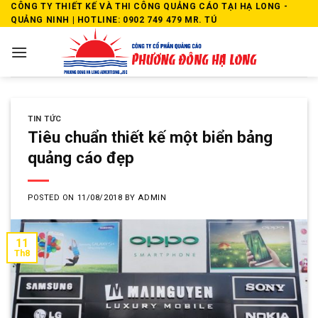
Skip
CÔNG TY THIẾT KẾ VÀ THI CÔNG QUẢNG CÁO TẠI HẠ LONG -
QUẢNG NINH | HOTLINE: 0902 749 479 MR. TÚ
to
content
TIN TỨC
Tiêu chuẩn thiết kế một biển bảng
quảng cáo đẹp
POSTED ON
11/08/2018
BY
ADMIN
11
Th8