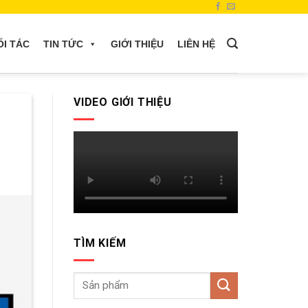
ỐI TÁC
TIN TỨC
GIỚI THIỆU
LIÊN HỆ
VIDEO GIỚI THIỆU
TÌM KIẾM