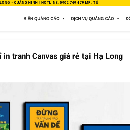
ONG - QUẢNG NINH | HOTLINE: 0902 749 479 MR. TÚ
BIỂN QUẢNG CÁO
DỊCH VỤ QUẢNG CÁO
Đ
ỉ in tranh Canvas giá rẻ tại Hạ Long