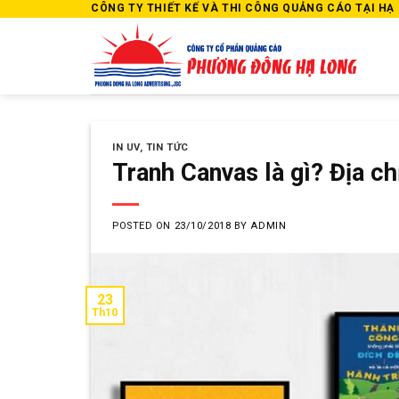
Skip
CÔNG TY THIẾT KẾ VÀ THI CÔNG QUẢNG CÁO TẠI HẠ L
to
content
IN UV
,
TIN TỨC
Tranh Canvas là gì? Địa ch
POSTED ON
23/10/2018
BY
ADMIN
23
Th10